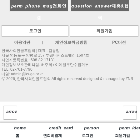
perm_phone_msg
전화연
question_answer
제휴&협
결
력
로그인
회원가입
이용약관
개인정보취금방침
PC버전
한국사회인골프협회 |
대표 : 김용업
서울 영등포구 양평로 157 투웨니퍼스트밸리 1607호
사업자등록번호 : 608-82-17131
개인정보보호관리책임: 허주희 / 이메일무단수집거부
TEL:
02-761-7790
메일:
admin@ks-ga.or.kr
ⓒ 2026, 한국사회인골프협회 All rights reserved designed & managed by ZNS.
arrow_back
arrow
이
위
home
credit_card
person
perm_iden
전
로
홈
연회비결제
로그인
회원가입