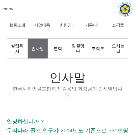
menu
협회소개
사업내용
회원안내
커뮤니티
쇼핑몰
설립취
임원명
오시는
인사말
연혁
조직도
지
단
길
인사말
한국사회인골프협회의 김용업 회장님의 인사말입니
다.
안녕하십니까 ?
우리나라 골프 인구가 2014년도 기준으로 531만명