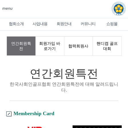
menu
협회소개
사업내용
회원안내
커뮤니티
쇼핑몰
연간회원특
회원가입 바
핸디캡 골프
협력회원사
전
로가기
대회
연간회원특전
한국사회인골프협회 연간회원특전에 대해 알려드립니
다.
Membership Card