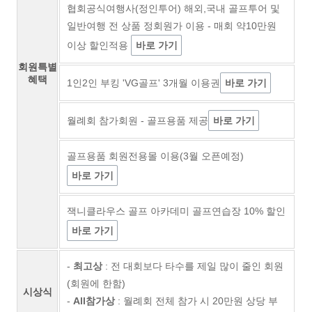
협회공식여행사(정인투어) 해외,국내 골프투어 및
일반여행 전 상품 정회원가 이용 - 매회 약10만원
이상 할인적용
바로 가기
회원특별
혜택
1인2인 부킹 'VG골프' 3개월 이용권
바로 가기
월례회 참가회원 - 골프용품 제공
바로 가기
골프용품 회원전용몰 이용(3월 오픈예정)
바로 가기
잭니클라우스 골프 아카데미 골프연습장 10% 할인
바로 가기
-
최고상
: 전 대회보다 타수를 제일 많이 줄인 회원
(회원에 한함)
시상식
-
All참가상
: 월례회 전체 참가 시 20만원 상당 부