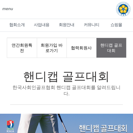
menu
협회소개
사업내용
회원안내
커뮤니티
쇼핑몰
연간회원특
회원가입 바
핸디캡 골프
협력회원사
전
로가기
대회
핸디캡 골프대회
한국사회인골프협회 핸디캡 골프대회를 알려드립니
다.